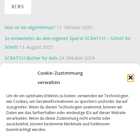
NEWS
Was ist ein Algorithmus?
11. Oktober 2025
So entwickelst du dein eigenes Spiel in SCRATCH – Schritt für
Schritt
13. August 2025
SCRATCH Bücher für Kids
24. Oktober 2024
Interaktive Weihnachtskarte mit SCRATCH erstellen
23.
Cookie-Zustimmung
Oktober 2024
verwalten
Wir programmieren ein “BreakOut-Spiel”
22. Oktober 2024
Um dir ein optimales Erlebnis zu bieten, verwenden wir Technologien
wie Cookies, um Geräteinformationen zu speichern und/oder darauf
zuzugreifen. Wenn du diesen Technologien zustimmst, können wir
Daten wie das Surfverhalten oder eindeutige IDs auf dieser Website
Powered by
Roseta
&
WordPress
.
verarbeiten. Wenn du deine Zustimmung nicht erteilst oder
zurückziehst, können bestimmte Merkmale und Funktionen
©2026 Cyber Kids
beeinträchtigt werden.