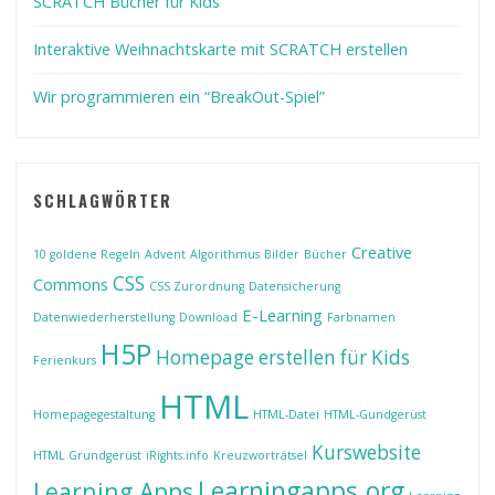
SCRATCH Bücher für Kids
Interaktive Weihnachtskarte mit SCRATCH erstellen
Wir programmieren ein “BreakOut-Spiel”
SCHLAGWÖRTER
Creative
10 goldene Regeln
Advent
Algorithmus
Bilder
Bücher
CSS
Commons
CSS Zurordnung
Datensicherung
E-Learning
Datenwiederherstellung
Download
Farbnamen
H5P
Homepage erstellen für Kids
Ferienkurs
HTML
Homepagegestaltung
HTML-Datei
HTML-Gundgerüst
Kurswebsite
HTML Grundgerüst
iRights.info
Kreuzworträtsel
Learningapps.org
Learning Apps