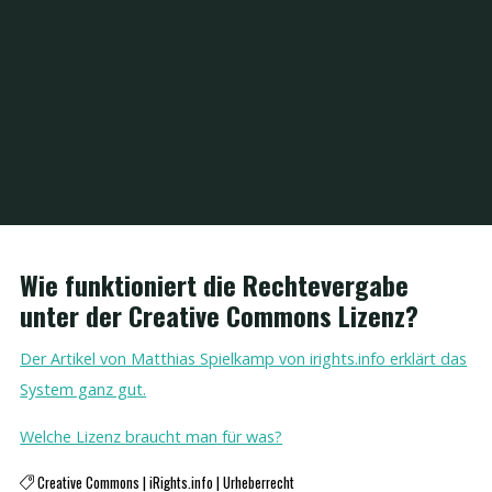
Home
Creative Commons
Creative Commons – CC
Wie funktioniert die Rechtevergabe
unter der Creative Commons Lizenz?
Der Artikel von Matthias Spielkamp von irights.info erklärt das
System ganz gut.
Welche Lizenz braucht man für was?
Creative Commons
|
iRights.info
|
Urheberrecht