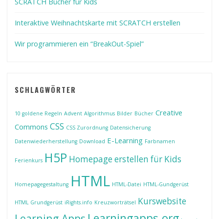
SCRATCH Bücher für Kids
Interaktive Weihnachtskarte mit SCRATCH erstellen
Wir programmieren ein “BreakOut-Spiel”
SCHLAGWÖRTER
Creative
10 goldene Regeln
Advent
Algorithmus
Bilder
Bücher
CSS
Commons
CSS Zurordnung
Datensicherung
E-Learning
Datenwiederherstellung
Download
Farbnamen
H5P
Homepage erstellen für Kids
Ferienkurs
HTML
Homepagegestaltung
HTML-Datei
HTML-Gundgerüst
Kurswebsite
HTML Grundgerüst
iRights.info
Kreuzworträtsel
Learningapps.org
Learning Apps