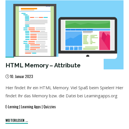
den
richtigen
Kategorien
zu!"
HTML Memory – Attribute
10. Januar 2023
Hier findet Ihr ein HTML Memory. Viel Spaß beim Spielen! Hier
findet Ihr das Memory bzw. die Datei bei Learningapps.org
E-Lerning
|
Learning Apps
|
Quizzies
"HTML
WEITERLESEN ...
Memory