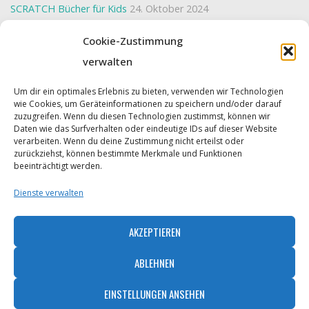
SCRATCH Bücher für Kids
24. Oktober 2024
Interaktive Weihnachtskarte mit SCRATCH erstellen
23.
Cookie-Zustimmung
Oktober 2024
verwalten
Wir programmieren ein “BreakOut-Spiel”
22. Oktober 2024
Um dir ein optimales Erlebnis zu bieten, verwenden wir Technologien
wie Cookies, um Geräteinformationen zu speichern und/oder darauf
zuzugreifen. Wenn du diesen Technologien zustimmst, können wir
Daten wie das Surfverhalten oder eindeutige IDs auf dieser Website
Powered by
Roseta
&
WordPress
.
verarbeiten. Wenn du deine Zustimmung nicht erteilst oder
zurückziehst, können bestimmte Merkmale und Funktionen
©2026 Cyber Kids
beeinträchtigt werden.
Dienste verwalten
Back
AKZEPTIEREN
Kontakt
to
Impressum
ABLEHNEN
Datenschutzerklärung – Stand 07.01.2023
Top
EINSTELLUNGEN ANSEHEN
Cookie-Richtlinie (EU)