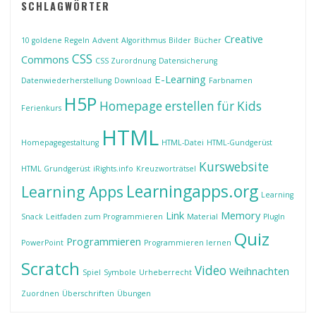
SCHLAGWÖRTER
Creative
10 goldene Regeln
Advent
Algorithmus
Bilder
Bücher
CSS
Commons
CSS Zurordnung
Datensicherung
E-Learning
Datenwiederherstellung
Download
Farbnamen
H5P
Homepage erstellen für Kids
Ferienkurs
HTML
Homepagegestaltung
HTML-Datei
HTML-Gundgerüst
Kurswebsite
HTML Grundgerüst
iRights.info
Kreuzworträtsel
Learningapps.org
Learning Apps
Learning
Link
Memory
Snack
Leitfaden zum Programmieren
Material
PlugIn
Quiz
Programmieren
PowerPoint
Programmieren lernen
Scratch
Video
Weihnachten
Spiel
Symbole
Urheberrecht
Zuordnen
Überschriften
Übungen